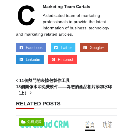
Marketing Team Cartals
A dedicated team of marketing
professionals to provide the latest
information of business, technology
and marketing related articles.
Facebook
Twitter
Google+
Linkedin
Pinterest
11個熱門的表情包製作工具
18個圖像水印免費軟件——為您的產品相片添加水印
（上）
RELATED POSTS
免費資源