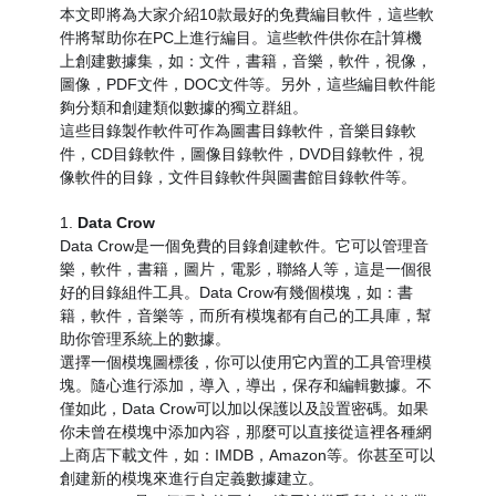
本文即將為大家介紹10款最好的免費編目軟件，這些軟
件將幫助你在PC上進行編目。這些軟件供你在計算機
上創建數據集，如：文件，書籍，音樂，軟件，視像，
圖像，PDF文件，DOC文件等。另外，這些編目軟件能
夠分類和創建類似數據的獨立群組。
這些目錄製作軟件可作為圖書目錄軟件，音樂目錄軟
件，CD目錄軟件，圖像目錄軟件，DVD目錄軟件，視
像軟件的目錄，文件目錄軟件與圖書館目錄軟件等。
1.
Data Crow
Data Crow是一個免費的目錄創建軟件。它可以管理音
樂，軟件，書籍，圖片，電影，聯絡人等，這是一個很
好的目錄組件工具。Data Crow有幾個模塊，如：書
籍，軟件，音樂等，而所有模塊都有自己的工具庫，幫
助你管理系統上的數據。
選擇一個模塊圖標後，你可以使用它內置的工具管理模
塊。隨心進行添加，導入，導出，保存和編輯數據。不
僅如此，Data Crow可以加以保護以及設置密碼。如果
你未曾在模塊中添加內容，那麼可以直接從這裡各種網
上商店下載文件，如：IMDB，Amazon等。你甚至可以
創建新的模塊來進行自定義數據建立。