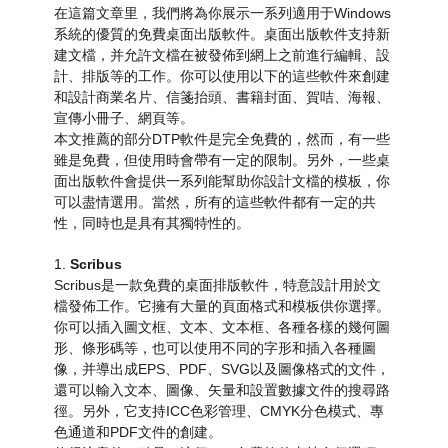
在這篇文章里，我們將為你展示一系列適用于Windows
系統的優質的免費桌面出版軟件。桌面出版軟件支持新
建文檔，并允許文檔在被發佈到網上之前進行編輯、設
計、排版等的工作。你可以使用以下的這些軟件來創建
和設計商業名片、信箋抬頭、書籍封面、賀咭、海報、
宣傳小冊子、網頁等。
本文推薦的部分DTP軟件是完全免費的，然而，有一些
雖是免費，但使用時會帶有一定的限制。另外，一些桌
面出版軟件會提供一系列能幫助你設計文檔的模板，你
可以盡情選用。當然，所有的這些軟件都有一定的共
性，同時也是具有其獨特性的。
1.
Scribus
Scribus是一款免費的桌面排版軟件，特意設計用於文
檔發佈工作。它擁有大量的頁面格式和模板供你選擇。
你可以插入圖文框、文本、文本框、各種各樣的幾何圖
形、條形碼等，也可以使用不同的字形和插入各種圖
像，并導出成EPS、PDF、SVG以及圖像格式的文件，
還可以輸入文本、圖像、矢量和設置數據文件的搜尋路
徑。另外，它支持ICC色彩管理、CMYK分色模式、專
色通道和PDF文件的創建。