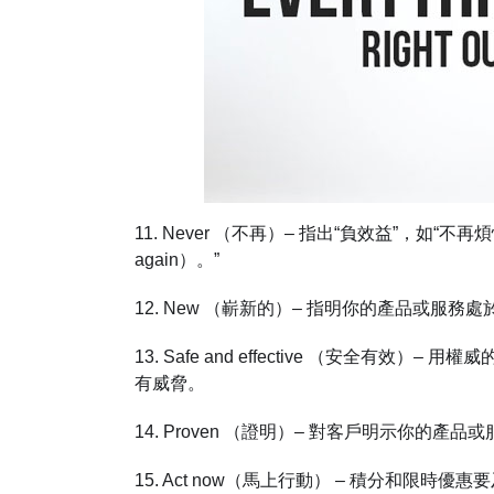
11. Never （不再）– 指出“負效益”，如“不再煩惱（n
again）。”
12. New （嶄新的）– 指明你的產品或服
13. Safe and effective （安全
有威脅。
14. Proven （證明）– 對客戶明示你的
15. Act now（馬上行動） – 積分和限時優