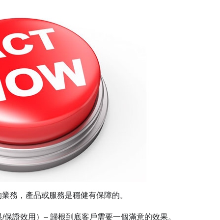
知道你的業務，產品或服務是穩健有保障的。
sults （實際效果/保證效用）– 歸根到底客戶需要一個滿意的效果。