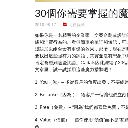
30個你需要掌握的
2016-08-17
商務資訊
如果你是一名精明的企業家，文案企劃或設計
緒和消費行為的。看似簡單的單詞和短語，可
短語加以組合會有更優的效果，那麼，現在是
要找出這些強有力的詞語，其實並沒有想象中
肯定會碰到這些詞語。Cartals因此總結了
文章里，試一試採用這些魔力措辭吧！
1. You（你）– 多從客戶的角度出發，不要
2. Because（因為 ）– 給客戶一個讓他們
3. Free（免費） – “因為”我們都喜歡免費，
4. Value（價值） – 當你使用“價值”而不
西。