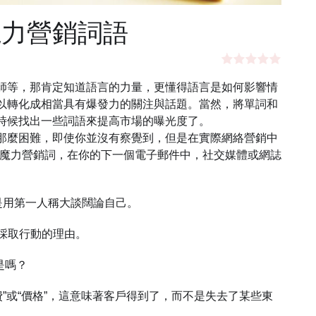
魔力營銷詞語
師等，那肯定知道語言的力量，更懂得語言是如何影響情
以轉化成相當具有爆發力的關注與話題。當然，將單詞和
時候找出一些詞語來提高市場的曝光度了。
那麼困難，即使你並沒有察覺到，但是在實際網絡營銷中
30個魔力營銷詞，在你的下一個電子郵件中，社交媒體或網誌
總是用第一人稱大談闊論自己。
立刻採取行動的理由。
不是嗎？
是“花費”或“價格”，這意味著客戶得到了，而不是失去了某些東