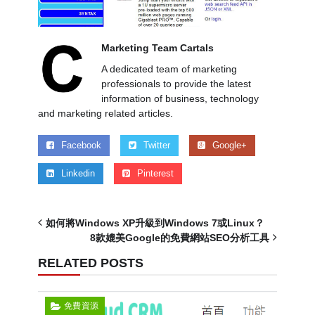
Marketing Team Cartals
A dedicated team of marketing
professionals to provide the latest
information of business, technology
and marketing related articles.
Facebook
Twitter
Google+
Linkedin
Pinterest
如何將Windows XP升級到Windows 7或Linux？
8款媲美Google的免費網站SEO分析工具
RELATED POSTS
免費資源